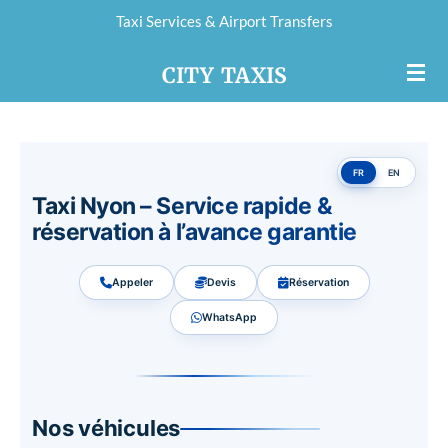
Taxi Services & Airport Transfers
Passer
au
CITY
TAXIS
contenu
principal
FR
EN
Taxi Nyon – Service rapide &
réservation à l’avance garantie
Appeler
Devis
Réservation
WhatsApp
Nos véhicules