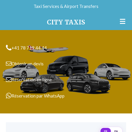
Taxi Services & Airport Transfers
Passer
au
CITY
TAXIS
contenu
principal
+41 78 719 44 44
Obtenir un devis
Réservation en ligne
Réservation par WhatsApp
FR
EN