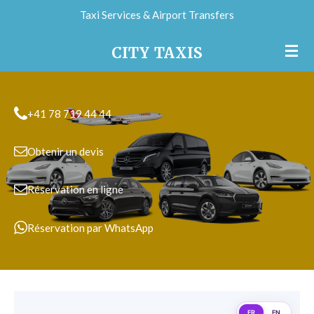
Taxi Services & Airport Transfers
Passer
au
CITY
TAXIS
contenu
principal
+41 78 719 44 44
Obtenir un devis
Réservation en ligne
Réservation par WhatsApp
FR
EN